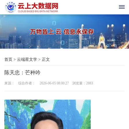
首
页
科
首页
>
云端星文学
>
正文
技
陈天忠：芒种吟
与
来源： 综合作者： 2026-06-05 08:00:27 浏览量：
2883
三
农
新
时