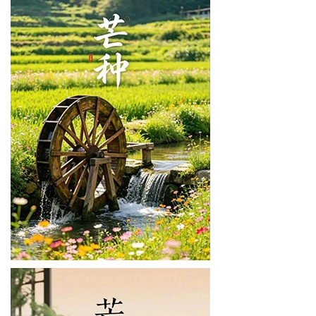
及
评
论
墨
笺
香
文
学
民
主
与