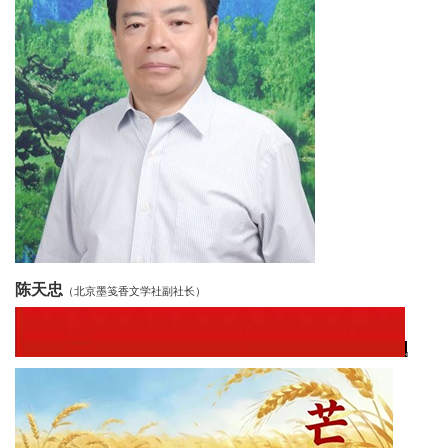
代
教
育
健
康
中
陈天忠
国
（北京墨笺香文学社副社长）
行
中
国