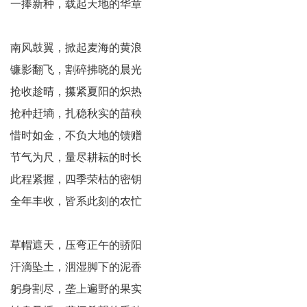
一捧新种，载起天地的华章
生
南风鼓翼，掀起麦海的黄浪
事
镰影翻飞，割碎拂晓的晨光
神
抢收趁晴，攥紧夏阳的炽热
抢种赶墒，扎稳秋实的苗秧
州
惜时如金，不负大地的馈赠
展
节气为尺，量尽耕耘的时长
播
此程紧握，四季荣枯的密钥
全年丰收，皆系此刻的农忙
台
中
草帽遮天，压弯正午的骄阳
国
汗滴坠土，洇湿脚下的泥香
躬身割尽，垄上遍野的果实
银