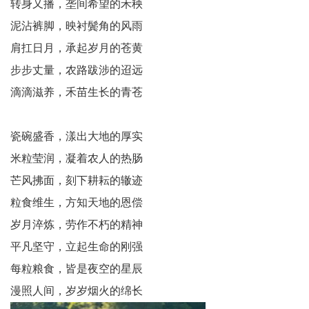
转身又播，垄间希望的禾秧
龄
泥沾裤脚，映衬鬓角的风雨
肩扛日月，承起岁月的苍黄
信
步步丈量，农路跋涉的迢远
息
滴滴滋养，禾苗生长的青苍
中
瓷碗盛香，漾出大地的厚实
国
米粒莹润，凝着农人的热肠
关
芒风拂面，刻下耕耘的辙迹
工
粒食维生，方知天地的恩偿
岁月淬炼，劳作不朽的精神
委
平凡坚守，立起生命的刚强
文
每粒粮食，皆是夜空的星辰
学
漫照人间，岁岁烟火的绵长