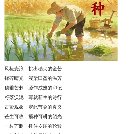
老
科
协
云
端
风梳麦浪，挑出穗尖的金芒
星
揉碎晴光，浸染田垄的温芳
文
穗垂芒刺，凝作成熟的印记
学
籽落沃泥，写就新生的诗行
社
古贤观象，定此节令的真义
芒生可收，播种可耕的韶光
区
一枚芒刺，托住岁序的轮转
民