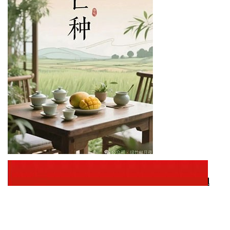
法
制
民
间
人
才
库