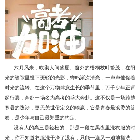
老
科
协
云
端
六月风来，吹彻人间盛夏。窗外的梧桐枝叶繁茂，在阳
星
光的缝隙里投下斑驳的光影，蝉鸣渐次清亮，一声声催促着
文
时光的流转。在这个万物肆意生长的季节里，万千少年正背
起行囊，奔赴一场名为高考的盛大奔赴。这不仅是一场跨越
学
寒暑的跋涉，更无关世俗定义的输赢，它是青春最滚烫的答
社
卷，是少年与自己最郑重的约定。
区
没有人的高三是轻松的，那是一段在黑夜里洗衣服的时
光，你不知道衣服洗干净了没有，只能一遍又一遍地搓洗。
民