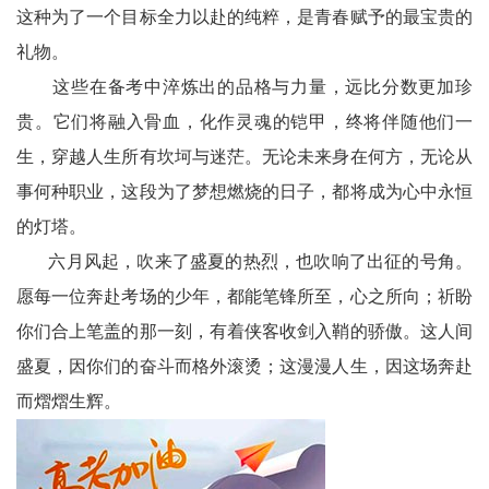
这种为了一个目标全力以赴的纯粹，是青春赋予的最宝贵的
法
礼物。
这些在备考中淬炼出的品格与力量，远比分数更加珍
制
贵。它们将融入骨血，化作灵魂的铠甲，终将伴随他们一
民
生，穿越人生所有坎坷与迷茫。无论未来身在何方，无论从
间
事何种职业，这段为了梦想燃烧的日子，都将成为心中永恒
的灯塔。
人
六月风起，吹来了盛夏的热烈，也吹响了出征的号角。
才
愿每一位奔赴考场的少年，都能笔锋所至，心之所向；祈盼
你们合上笔盖的那一刻，有着侠客收剑入鞘的骄傲。这人间
库
盛夏，因你们的奋斗而格外滚烫；这漫漫人生，因这场奔赴
而熠熠生辉。