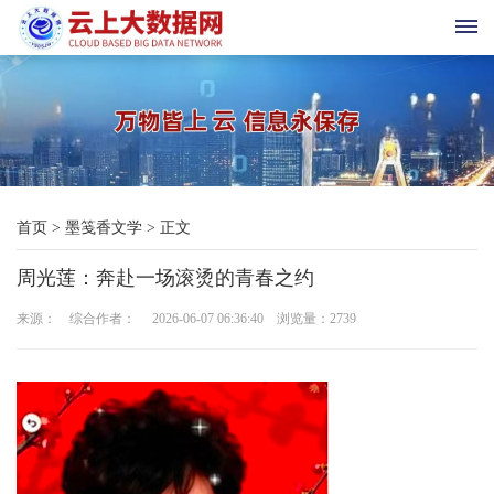
首
页
科
首页
>
墨笺香文学
>
正文
技
周光莲：奔赴一场滚烫的青春之约
与
来源： 综合作者： 2026-06-07 06:36:40 浏览量：
2739
三
农
新
时