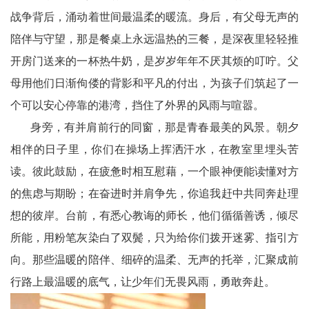
战争背后，涌动着世间最温柔的暖流。身后，有父母无声的
龄
陪伴与守望，那是餐桌上永远温热的三餐，是深夜里轻轻推
信
开房门送来的一杯热牛奶，是岁岁年年不厌其烦的叮咛。父
母用他们日渐佝偻的背影和平凡的付出，为孩子们筑起了一
息
个可以安心停靠的港湾，挡住了外界的风雨与喧嚣。
中
身旁，有并肩前行的同窗，那是青春最美的风景。朝夕
国
相伴的日子里，你们在操场上挥洒汗水，在教室里埋头苦
关
读。彼此鼓励，在疲惫时相互慰藉，一个眼神便能读懂对方
的焦虑与期盼；在奋进时并肩争先，你追我赶中共同奔赴理
工
想的彼岸。台前，有悉心教诲的师长，他们循循善诱，倾尽
委
所能，用粉笔灰染白了双鬓，只为给你们拨开迷雾、指引方
文
向。那些温暖的陪伴、细碎的温柔、无声的托举，汇聚成前
行路上最温暖的底气，让少年们无畏风雨，勇敢奔赴。
学