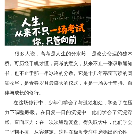
及
评
论
墨
很多人说，高考是人生的分水岭，是改变命运的独木
笺
桥。可历经千帆才懂，高考的意义，从来不止一张录取通知
香
书，也不止于那一串冰冷的分数。它是十几年寒窗苦读的圆
满收尾，是青春岁月最盛大的仪式，更是一场关于坚持、自
文
律与成长的修行。
学
在这场修行中，少年们学会了与孤独相处，学会了在压
民
力下调整呼吸。在日复一日的沉淀中，他们学会了沉淀浮
主
躁、直面压力；在一次次错题复盘、得失取舍中，他们学会
了坚韧不拔、从容笃定。这种在极度专注中磨砺出的心性，
与