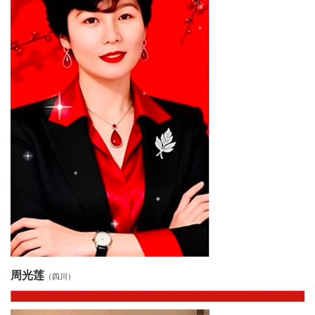
代
教
育
健
康
中
国
行
中
周光莲
（四川）
国