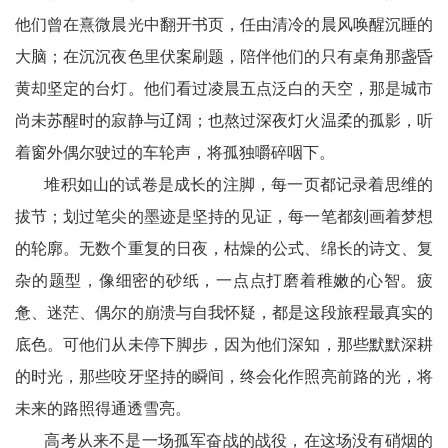
他们曾在熹微晨光中翻开书页，任由清冷的晨风唤醒沉睡的
生
大脑；在沉沉夜色里伏案刷题，陪伴他们的只有桌角那盏昏
黄却坚定的台灯。他们看过凌晨五点泛白的天空，那是城市
事
尚未苏醒时的寂静与辽阔；也熬过深夜灯火温柔的孤影，听
神
着窗外偶尔驶过的车轮声，将孤独嚼碎咽下。
州
堆积如山的试卷是成长的注脚，每一页都记录着思维的
展
拔节；划过笔尖的墨迹是坚持的见证，每一笔都刻画着梦想
的轮廓。无数个重复的日夜，枯燥的公式、绵长的诗文、复
播
杂的题型，像细密的砂纸，一点点打磨着稚嫩的心智。疲
台
惫、迷茫、偶尔的崩溃与自我怀疑，都是这段旅程最真实的
中
底色。可他们从未停下脚步，因为他们深知，那些默默深耕
的时光，那些咬牙坚持的瞬间，终会化作照亮前路的光，将
国
未来的路照得通透雪亮。
银
高考从来不是一场孤军奋战的战役，在这场没有硝烟的