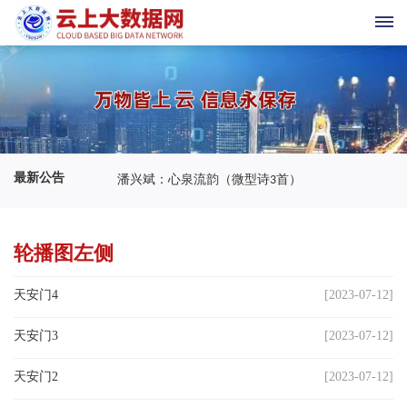
首
页
科
最新公告
潘兴斌：心泉流韵（微型诗3首）
技
与
轮播图左侧
三
天安门4
[2023-07-12]
农
天安门3
[2023-07-12]
新
天安门2
[2023-07-12]
时